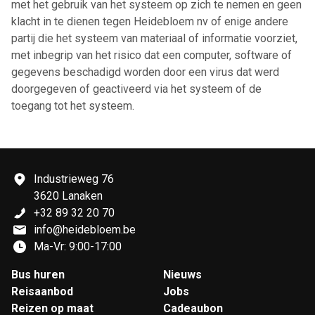
met het gebruik van het systeem op zich te nemen en geen
klacht in te dienen tegen Heidebloem nv of enige andere
partij die het systeem van materiaal of informatie voorziet,
met inbegrip van het risico dat een computer, software of
gegevens beschadigd worden door een virus dat werd
doorgegeven of geactiveerd via het systeem of de
toegang tot het systeem.
Industrieweg 76
3620 Lanaken
+32 89 32 20 70
info@heidebloem.be
Ma-Vr: 9:00-17:00
Bus huren
Nieuws
Reisaanbod
Jobs
Reizen op maat
Cadeaubon