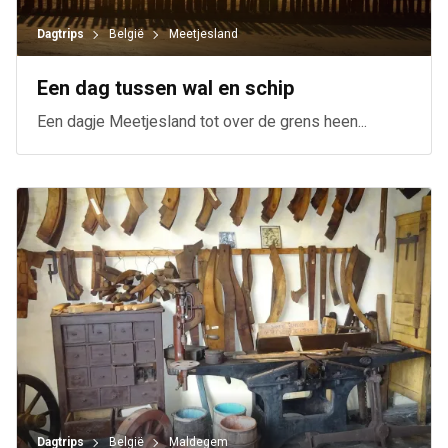
Dagtrips
België
Meetjesland
Een dag tussen wal en schip
Een dagje Meetjesland tot over de grens heen...
Dagtrips
België
Maldegem