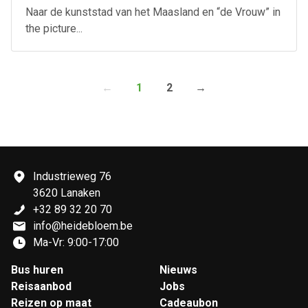
Naar de kunststad van het Maasland en “de Vrouw” in
the picture...
Volgende
←
1
2
→
Industrieweg 76
3620 Lanaken
+32 89 32 20 70
info@heidebloem.be
Ma-Vr: 9:00-17:00
Bus huren
Nieuws
Reisaanbod
Jobs
Reizen op maat
Cadeaubon